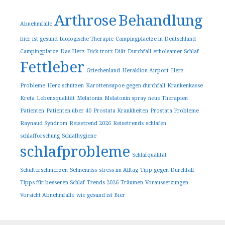
Arthrose
Behandlung
Abnehmfalle
bier ist gesund
biologische Therapie
Campingplaetze in Deutschland
Campingplatze
Das Herz
Dick trotz Diät
Durchfall
erholsamer Schlaf
Fettleber
Griechenland
Heraklion Airport
Herz
Probleme
Herz schützen
Karottensupoe gegen durchfall
Krankenkasse
Kreta
Lebensqualität
Melatonin
Melatonin spray
neue Therapien
Patienten
Patienten über 40
Prostata Krankheiten
Prostata Probleme
Raynaud Syndrom
Reisetrend 2026
Reisetrends
schlafen
schlafforschung
Schlafhygiene
schlafprobleme
Schlafqualität
Schulterschmerzen
Sehnenriss
stress im Alltag
Tipp gegen Durchfall
Tipps für besseren Schlaf
Trends 2026
Träumen
Voraussetzungen
Vorsicht Abnehmfalle
wie gesund ist Bier