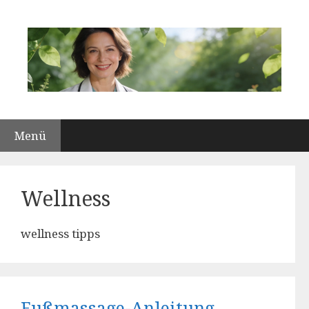
Zum
Inhalt
springen
Menü
Wellness
wellness tipps
Fußmassage-Anleitung