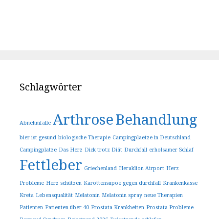
Schlagwörter
Arthrose
Behandlung
Abnehmfalle
bier ist gesund
biologische Therapie
Campingplaetze in Deutschland
Campingplatze
Das Herz
Dick trotz Diät
Durchfall
erholsamer Schlaf
Fettleber
Griechenland
Heraklion Airport
Herz
Probleme
Herz schützen
Karottensupoe gegen durchfall
Krankenkasse
Kreta
Lebensqualität
Melatonin
Melatonin spray
neue Therapien
Patienten
Patienten über 40
Prostata Krankheiten
Prostata Probleme