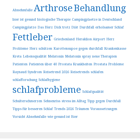
Arthrose
Behandlung
Abnehmfalle
bier ist gesund
biologische Therapie
Campingplaetze in Deutschland
Campingplatze
Das Herz
Dick trotz Diät
Durchfall
erholsamer Schlaf
Fettleber
Griechenland
Heraklion Airport
Herz
Probleme
Herz schützen
Karottensupoe gegen durchfall
Krankenkasse
Kreta
Lebensqualität
Melatonin
Melatonin spray
neue Therapien
Patienten
Patienten über 40
Prostata Krankheiten
Prostata Probleme
Raynaud Syndrom
Reisetrend 2026
Reisetrends
schlafen
schlafforschung
Schlafhygiene
schlafprobleme
Schlafqualität
Schulterschmerzen
Sehnenriss
stress im Alltag
Tipp gegen Durchfall
Tipps für besseren Schlaf
Trends 2026
Träumen
Voraussetzungen
Vorsicht Abnehmfalle
wie gesund ist Bier