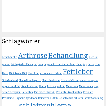
Schlagwörter
Arthrose
Behandlung
Abnehmfalle
bier ist
gesund
biologische Therapie
Campingplaetze in Deutschland
Campingplatze
Das
Fettleber
Herz
Dick trotz Diät
Durchfall
erholsamer Schlaf
Griechenland
Heraklion Airport
Herz Probleme
Herz schützen
Karottensupoe
gegen durchfall
Krankenkasse
Kreta
Lebensqualität
Melatonin
Melatonin spray
neue Therapien
Patienten
Patienten über 40
Prostata Krankheiten
Prostata
Probleme
Raynaud Syndrom
Reisetrend 2026
Reisetrends
schlafen
schlafforschung
schlafprobleme