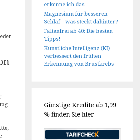
erkenne ich das
Magnesium für besseren
Schlaf – was steckt dahinter?
u
Faltenfrei ab 40: Die besten
ieder
Tipps!
Künstliche Intelligenz (KI)
verbessert den frühen
ion
Erkennung von Brustkrebs
r
tag
Günstige Kredite ab 1,99
% finden Sie hier
tte,
e