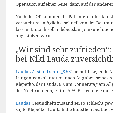
Operation auf einer Seite, dann auf der andere
Nach der OP kommen die Patienten unter künstl
versucht, sie möglichst schnell von der Beatm
lassen. Danach sollen lebenslang einzunehme
abgestoßen wird.
„Wir sind sehr zufrieden“
bei Niki Lauda zuversicht
Laudas Zustand stabil_8.55
Formel-1-Legende N
Lungentransplantation nach Angaben seines Arz
Klepetko, der Lauda, 69, am Donnerstag am Al
der Nachrichtenagentur APA. Er rechnete mit 
Laudas
Gesundheitszustand sei so schlecht gewe
sagte Klepetko. Lauda habe künstlich beatmet 