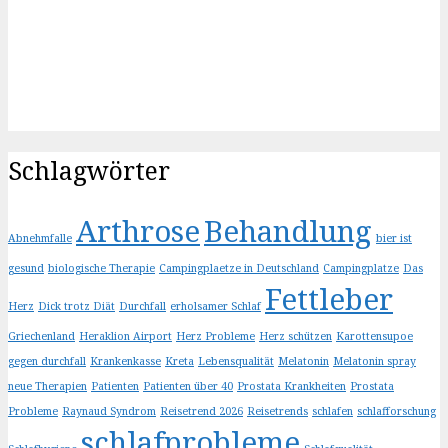
Schlagwörter
Arthrose
Behandlung
Abnehmfalle
bier ist
gesund
biologische Therapie
Campingplaetze in Deutschland
Campingplatze
Das
Fettleber
Herz
Dick trotz Diät
Durchfall
erholsamer Schlaf
Griechenland
Heraklion Airport
Herz Probleme
Herz schützen
Karottensupoe
gegen durchfall
Krankenkasse
Kreta
Lebensqualität
Melatonin
Melatonin spray
neue Therapien
Patienten
Patienten über 40
Prostata Krankheiten
Prostata
Probleme
Raynaud Syndrom
Reisetrend 2026
Reisetrends
schlafen
schlafforschung
schlafprobleme