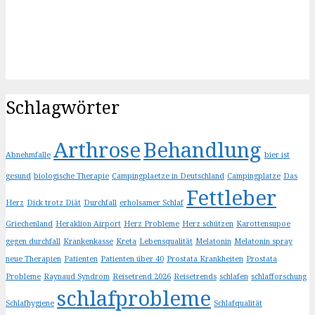
Schlagwörter
Arthrose
Behandlung
Abnehmfalle
bier ist
gesund
biologische Therapie
Campingplaetze in Deutschland
Campingplatze
Das
Fettleber
Herz
Dick trotz Diät
Durchfall
erholsamer Schlaf
Griechenland
Heraklion Airport
Herz Probleme
Herz schützen
Karottensupoe
gegen durchfall
Krankenkasse
Kreta
Lebensqualität
Melatonin
Melatonin spray
neue Therapien
Patienten
Patienten über 40
Prostata Krankheiten
Prostata
Probleme
Raynaud Syndrom
Reisetrend 2026
Reisetrends
schlafen
schlafforschung
schlafprobleme
Schlafhygiene
Schlafqualität