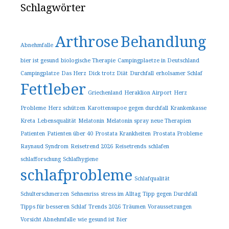
Schlagwörter
Arthrose
Behandlung
Abnehmfalle
bier ist gesund
biologische Therapie
Campingplaetze in Deutschland
Campingplatze
Das Herz
Dick trotz Diät
Durchfall
erholsamer Schlaf
Fettleber
Griechenland
Heraklion Airport
Herz
Probleme
Herz schützen
Karottensupoe gegen durchfall
Krankenkasse
Kreta
Lebensqualität
Melatonin
Melatonin spray
neue Therapien
Patienten
Patienten über 40
Prostata Krankheiten
Prostata Probleme
Raynaud Syndrom
Reisetrend 2026
Reisetrends
schlafen
schlafforschung
Schlafhygiene
schlafprobleme
Schlafqualität
Schulterschmerzen
Sehnenriss
stress im Alltag
Tipp gegen Durchfall
Tipps für besseren Schlaf
Trends 2026
Träumen
Voraussetzungen
Vorsicht Abnehmfalle
wie gesund ist Bier