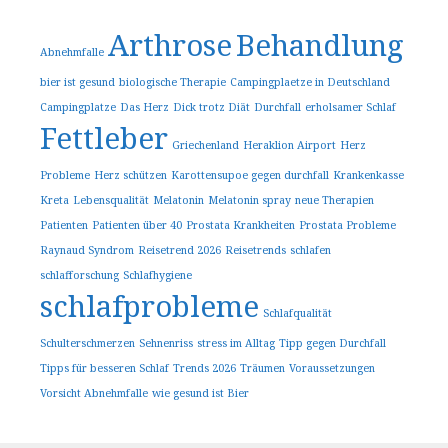
Arthrose
Behandlung
Abnehmfalle
bier ist gesund
biologische Therapie
Campingplaetze in Deutschland
Campingplatze
Das Herz
Dick trotz Diät
Durchfall
erholsamer Schlaf
Fettleber
Griechenland
Heraklion Airport
Herz
Probleme
Herz schützen
Karottensupoe gegen durchfall
Krankenkasse
Kreta
Lebensqualität
Melatonin
Melatonin spray
neue Therapien
Patienten
Patienten über 40
Prostata Krankheiten
Prostata Probleme
Raynaud Syndrom
Reisetrend 2026
Reisetrends
schlafen
schlafforschung
Schlafhygiene
schlafprobleme
Schlafqualität
Schulterschmerzen
Sehnenriss
stress im Alltag
Tipp gegen Durchfall
Tipps für besseren Schlaf
Trends 2026
Träumen
Voraussetzungen
Vorsicht Abnehmfalle
wie gesund ist Bier