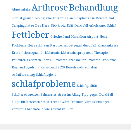
Arthrose
Behandlung
Abnehmfalle
bier ist gesund
biologische Therapie
Campingplaetze in Deutschland
Campingplatze
Das Herz
Dick trotz Diät
Durchfall
erholsamer Schlaf
Fettleber
Griechenland
Heraklion Airport
Herz
Probleme
Herz schützen
Karottensupoe gegen durchfall
Krankenkasse
Kreta
Lebensqualität
Melatonin
Melatonin spray
neue Therapien
Patienten
Patienten über 40
Prostata Krankheiten
Prostata Probleme
Raynaud Syndrom
Reisetrend 2026
Reisetrends
schlafen
schlafforschung
Schlafhygiene
schlafprobleme
Schlafqualität
Schulterschmerzen
Sehnenriss
stress im Alltag
Tipp gegen Durchfall
Tipps für besseren Schlaf
Trends 2026
Träumen
Voraussetzungen
Vorsicht Abnehmfalle
wie gesund ist Bier