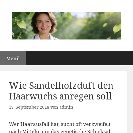
Zum
Inhalt
springen
Menü
Wie Sandelholzduft den
Haarwuchs anregen soll
19. September 2018
von
admin
Wer Haarausfall hat, sucht oft verzweifelt
nach Mitteln, um das genetische Schicksal