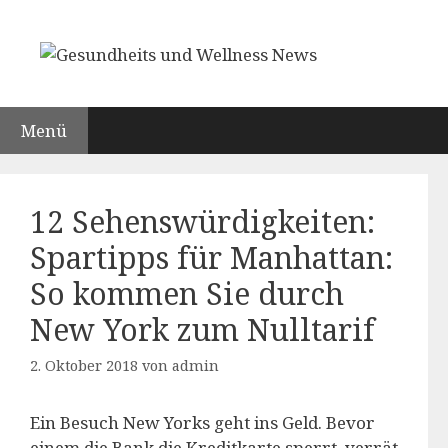
Zum
Inhalt
springen
Menü
12 Sehenswürdigkeiten:
Spartipps für Manhattan:
So kommen Sie durch
New York zum Nulltarif
2. Oktober 2018
von
admin
Ein Besuch New Yorks geht ins Geld. Bevor
einem die Bank die Kreditkarte sperrt, verrät