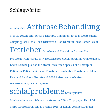
Schlagwörter
Arthrose
Behandlung
Abnehmfalle
bier ist gesund
biologische Therapie
Campingplaetze in Deutschland
Campingplatze
Das Herz
Dick trotz Diät
Durchfall
erholsamer Schlaf
Fettleber
Griechenland
Heraklion Airport
Herz
Probleme
Herz schützen
Karottensupoe gegen durchfall
Krankenkasse
Kreta
Lebensqualität
Melatonin
Melatonin spray
neue Therapien
Patienten
Patienten über 40
Prostata Krankheiten
Prostata Probleme
Raynaud Syndrom
Reisetrend 2026
Reisetrends
schlafen
schlafforschung
Schlafhygiene
schlafprobleme
Schlafqualität
Schulterschmerzen
Sehnenriss
stress im Alltag
Tipp gegen Durchfall
Tipps für besseren Schlaf
Trends 2026
Träumen
Voraussetzungen