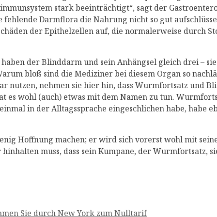
mimmunsystem stark beeinträchtigt“, sagt der Gastroente
ie fehlende Darmflora die Nahrung nicht so gut aufschlü
Schäden der Epithelzellen auf, die normalerweise durch S
abe haben der Blinddarm und sein Anhängsel gleich drei – 
arum bloß sind die Mediziner bei diesem Organ so nachläs
lar nutzen, nehmen sie hier hin, dass Wurmfortsatz und B
at es wohl (auch) etwas mit dem Namen zu tun. Wurmfortsa
 einmal in der Alltagssprache eingeschlichen habe, habe e
ig Hoffnung machen; er wird sich vorerst wohl mit seine
 hinhalten muss, dass sein Kumpane, der Wurmfortsatz, si
mmen Sie durch New York zum Nulltarif