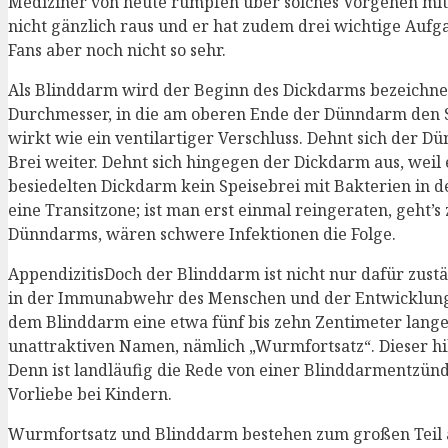
Mediziner von heute rümpfen über solches Vorgehen mitt
nicht gänzlich raus und er hat zudem drei wichtige Au
Fans aber noch nicht so sehr.
Als Blinddarm wird der Beginn des Dickdarms bezeichne
Durchmesser, in die am oberen Ende der Dünndarm den S
wirkt wie ein ventilartiger Verschluss. Dehnt sich der Dü
Brei weiter. Dehnt sich hingegen der Dickdarm aus, weil 
besiedelten Dickdarm kein Speisebrei mit Bakterien in
eine Transitzone; ist man erst einmal reingeraten, geh
Dünndarms, wären schwere Infektionen die Folge.
AppendizitisDoch der Blinddarm ist nicht nur dafür zust
in der Immunabwehr des Menschen und der Entwicklung 
dem Blinddarm eine etwa fünf bis zehn Zentimeter lange
unattraktiven Namen, nämlich „Wurmfortsatz“. Dieser hilf
Denn ist landläufig die Rede von einer Blinddarmentzündu
Vorliebe bei Kindern.
Wurmfortsatz und Blinddarm bestehen zum großen Teil a