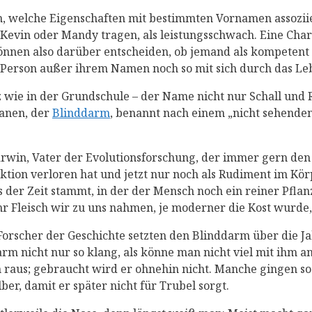
en, welche Eigenschaften mit bestimmten Vornamen assozii
Kevin oder Mandy tragen, als leistungsschwach. Eine Cha
nnen also darüber entscheiden, ob jemand als kompetent 
 Person außer ihrem Namen noch so mit sich durch das Leb
 wie in der Grundschule – der Name nicht nur Schall und Ra
anen, der
Blinddarm
, benannt nach einem „nicht sehenden
rwin, Vater der Evolutionsforschung, der immer gern den
ktion verloren hat und jetzt nur noch als Rudiment im Kör
s der Zeit stammt, in der der Mensch noch ein reiner Pfl
hr Fleisch wir zu uns nahmen, je moderner die Kost wurd
 Forscher der Geschichte setzten den Blinddarm über die J
rm nicht nur so klang, als könne man nicht viel mit ihm a
aus; gebraucht wird er ohnehin nicht. Manche gingen sog
ber, damit er später nicht für Trubel sorgt.