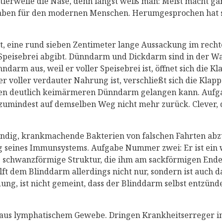
lerweile die Nase, denn längst weiß man: Meist macht gar
fgaben für den modernen Menschen. Herumgesprochen hat 
t, eine rund sieben Zentimeter lange Aussackung im rech
peisebrei abgibt. Dünndarm und Dickdarm sind in der Wa
nndarm aus, weil er voller Speisebrei ist, öffnet sich die 
er voller verdauter Nahrung ist, verschließt sich die Klap
 den deutlich keimärmeren Dünndarm gelangen kann. Aufg
t’s zumindest auf demselben Weg nicht mehr zurück. Cleve
ändig, krankmachende Bakterien von falschen Fahrten abzu
seines Immunsystems. Aufgabe Nummer zwei: Er ist ein w
 schwanzförmige Struktur, die ihm am sackförmigen Ende a
t dem Blinddarm allerdings nicht nur, sondern ist auch daf
ng, ist nicht gemeint, dass der Blinddarm selbst entzündet
us lymphatischem Gewebe. Dringen Krankheitserreger in