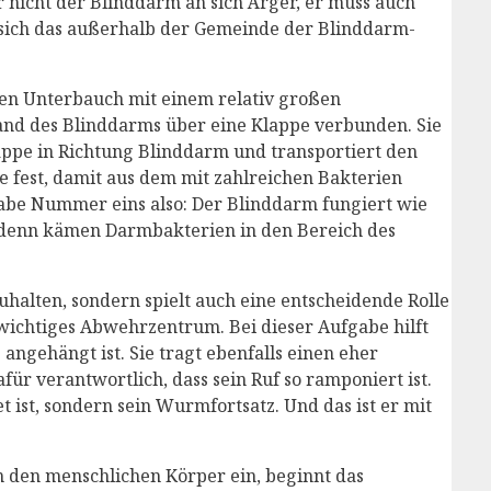
 nicht der Blinddarm an sich Ärger, er muss auch
sich das außerhalb der Gemeinde der Blinddarm-
ten Unterbauch mit einem relativ großen
nd des Blinddarms über eine Klappe verbunden. Sie
Klappe in Richtung Blinddarm und transportiert den
pe fest, damit aus dem mit zahlreichen Bakterien
abe Nummer eins also: Der Blinddarm fungiert wie
r, denn kämen Darmbakterien in den Bereich des
halten, sondern spielt auch eine entscheidende Rolle
ichtiges Abwehrzentrum. Bei dieser Aufgabe hilft
ngehängt ist. Sie tragt ebenfalls einen eher
ür verantwortlich, dass sein Ruf so ramponiert ist.
 ist, sondern sein Wurmfortsatz. Und das ist er mit
 den menschlichen Körper ein, beginnt das