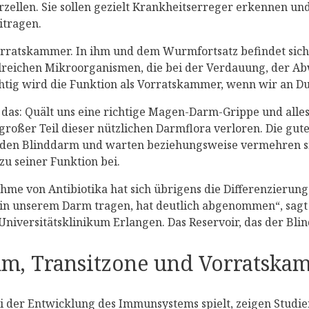
zellen. Sie sollen gezielt Krankheitserreger erkennen un
itragen.
rratskammer. In ihm und dem Wurmfortsatz befindet sich 
ahlreichen Mikroorganismen, die bei der Verdauung, der 
tig wird die Funktion als Vorratskammer, wenn wir an Dur
ßt das: Quält uns eine richtige Magen-Darm-Grippe und al
oßer Teil dieser nützlichen Darmflora verloren. Die gute
 den Blinddarm und warten beziehungsweise vermehren sich
u seiner Funktion bei.
e von Antibiotika hat sich übrigens die Differenzierung
 in unserem Darm tragen, hat deutlich abgenommen“, sagt 
niversitätsklinikum Erlangen. Das Reservoir, das der Bli
m, Transitzone und Vorratska
ei der Entwicklung des Immunsystems spielt, zeigen Stud