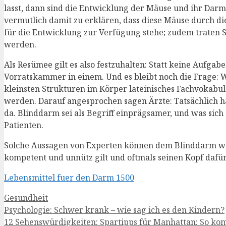
lasst, dann sind die Entwicklung der Mäuse und ihr Dar
vermutlich damit zu erklären, dass diese Mäuse durch d
für die Entwicklung zur Verfügung stehe; zudem traten 
werden.
Als Resümee gilt es also festzuhalten: Statt keine Aufg
Vorratskammer in einem. Und es bleibt noch die Frage: W
kleinsten Strukturen im Körper lateinisches Fachvokabu
werden. Darauf angesprochen sagen Ärzte: Tatsächlich h
da. Blinddarm sei als Begriff einprägsamer, und was sich
Patienten.
Solche Aussagen von Experten können dem Blinddarm wen
kompetent und unnütz gilt und oftmals seinen Kopf dafür
Lebensmittel fuer den Darm 1500
Kategorien
Gesundheit
Psychologie: Schwer krank – wie sag ich es den Kindern?
12 Sehenswürdigkeiten: Spartipps für Manhattan: So ko