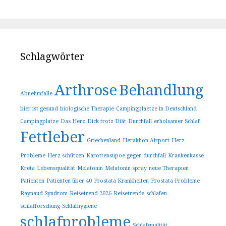
Schlagwörter
Arthrose
Behandlung
Abnehmfalle
bier ist gesund
biologische Therapie
Campingplaetze in Deutschland
Campingplatze
Das Herz
Dick trotz Diät
Durchfall
erholsamer Schlaf
Fettleber
Griechenland
Heraklion Airport
Herz
Probleme
Herz schützen
Karottensupoe gegen durchfall
Krankenkasse
Kreta
Lebensqualität
Melatonin
Melatonin spray
neue Therapien
Patienten
Patienten über 40
Prostata Krankheiten
Prostata Probleme
Raynaud Syndrom
Reisetrend 2026
Reisetrends
schlafen
schlafforschung
Schlafhygiene
schlafprobleme
Schlafqualität