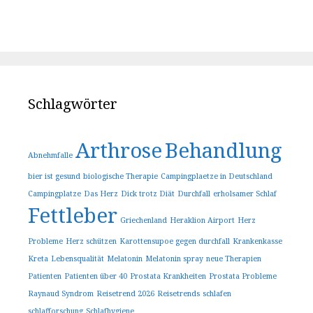
Schlagwörter
Arthrose
Behandlung
Abnehmfalle
bier ist gesund
biologische Therapie
Campingplaetze in Deutschland
Campingplatze
Das Herz
Dick trotz Diät
Durchfall
erholsamer Schlaf
Fettleber
Griechenland
Heraklion Airport
Herz
Probleme
Herz schützen
Karottensupoe gegen durchfall
Krankenkasse
Kreta
Lebensqualität
Melatonin
Melatonin spray
neue Therapien
Patienten
Patienten über 40
Prostata Krankheiten
Prostata Probleme
Raynaud Syndrom
Reisetrend 2026
Reisetrends
schlafen
schlafforschung
Schlafhygiene