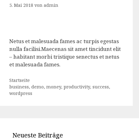
5. Mai 2018
von
admin
Netus et malesuada fames ac turpis egestas
nulla facilisi.Maecenas sit amet tincidunt elit
– habitant morbi tristique senectus et netus
et malesuada fames.
Kategorien
Startseite
Schlagwörter
business
,
demo
,
money
,
productivity
,
success
,
wordpress
Neueste Beiträge