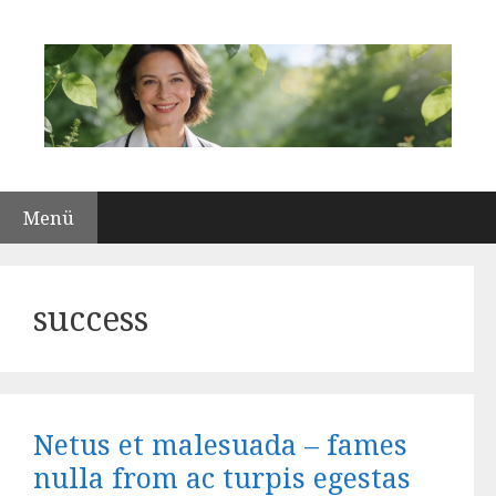
Zum
Inhalt
springen
Menü
success
Netus et malesuada – fames
nulla from ac turpis egestas