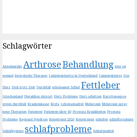
Schlagwörter
Arthrose
Behandlung
Abnehmfalle
bier ist
gesund
biologische Therapie
Campingplaetze in Deutschland
Campingplatze
Das
Fettleber
Herz
Dick trotz Diät
Durchfall
erholsamer Schlaf
Griechenland
Heraklion Airport
Herz Probleme
Herz schützen
Karottensupoe
gegen durchfall
Krankenkasse
Kreta
Lebensqualität
Melatonin
Melatonin spray
neue Therapien
Patienten
Patienten über 40
Prostata Krankheiten
Prostata
Probleme
Raynaud Syndrom
Reisetrend 2026
Reisetrends
schlafen
schlafforschung
schlafprobleme
Schlafhygiene
Schlafqualität