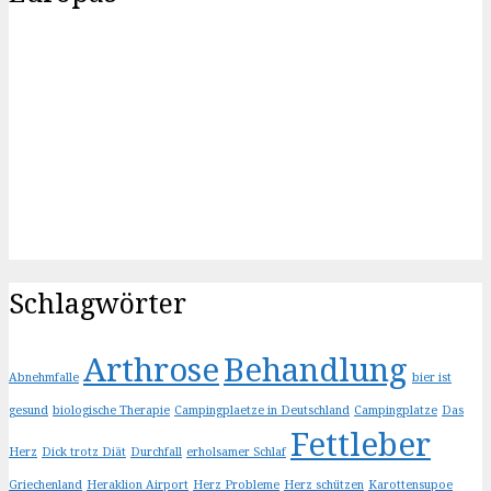
Schlagwörter
Arthrose
Behandlung
Abnehmfalle
bier ist
gesund
biologische Therapie
Campingplaetze in Deutschland
Campingplatze
Das
Fettleber
Herz
Dick trotz Diät
Durchfall
erholsamer Schlaf
Griechenland
Heraklion Airport
Herz Probleme
Herz schützen
Karottensupoe