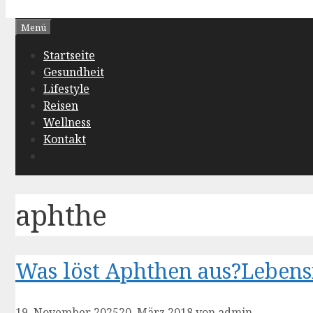
Menü
Startseite
Gesundheit
Lifestyle
Reisen
Wellness
Kontakt
aphthe
Was löst Aphthen aus?Lebens
19. November 2025
20. März 2018
von
admin