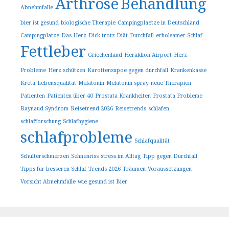
Arthrose
Behandlung
Abnehmfalle
bier ist gesund
biologische Therapie
Campingplaetze in Deutschland
Campingplatze
Das Herz
Dick trotz Diät
Durchfall
erholsamer Schlaf
Fettleber
Griechenland
Heraklion Airport
Herz
Probleme
Herz schützen
Karottensupoe gegen durchfall
Krankenkasse
Kreta
Lebensqualität
Melatonin
Melatonin spray
neue Therapien
Patienten
Patienten über 40
Prostata Krankheiten
Prostata Probleme
Raynaud Syndrom
Reisetrend 2026
Reisetrends
schlafen
schlafforschung
Schlafhygiene
schlafprobleme
Schlafqualität
Schulterschmerzen
Sehnenriss
stress im Alltag
Tipp gegen Durchfall
Tipps für besseren Schlaf
Trends 2026
Träumen
Voraussetzungen
Vorsicht Abnehmfalle
wie gesund ist Bier