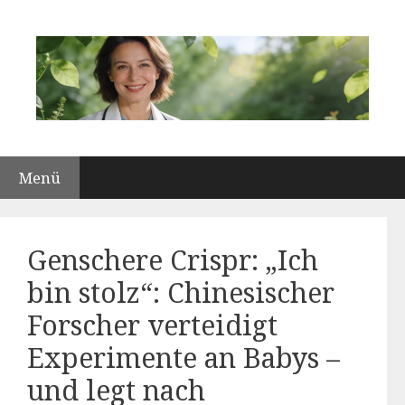
Zum
Inhalt
springen
Menü
Genschere Crispr: „Ich
bin stolz“: Chinesischer
Forscher verteidigt
Experimente an Babys –
und legt nach