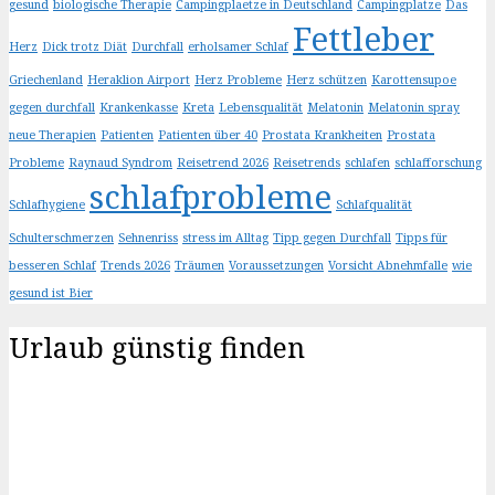
gesund
biologische Therapie
Campingplaetze in Deutschland
Campingplatze
Das
Fettleber
Herz
Dick trotz Diät
Durchfall
erholsamer Schlaf
Griechenland
Heraklion Airport
Herz Probleme
Herz schützen
Karottensupoe
gegen durchfall
Krankenkasse
Kreta
Lebensqualität
Melatonin
Melatonin spray
neue Therapien
Patienten
Patienten über 40
Prostata Krankheiten
Prostata
Probleme
Raynaud Syndrom
Reisetrend 2026
Reisetrends
schlafen
schlafforschung
schlafprobleme
Schlafhygiene
Schlafqualität
Schulterschmerzen
Sehnenriss
stress im Alltag
Tipp gegen Durchfall
Tipps für
besseren Schlaf
Trends 2026
Träumen
Voraussetzungen
Vorsicht Abnehmfalle
wie
gesund ist Bier
Urlaub günstig finden