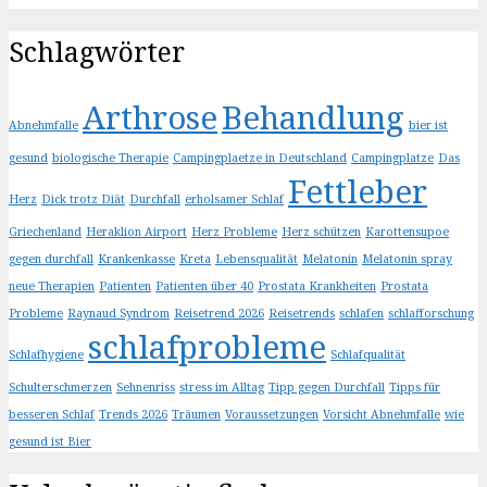
Schlagwörter
Arthrose
Behandlung
Abnehmfalle
bier ist
gesund
biologische Therapie
Campingplaetze in Deutschland
Campingplatze
Das
Fettleber
Herz
Dick trotz Diät
Durchfall
erholsamer Schlaf
Griechenland
Heraklion Airport
Herz Probleme
Herz schützen
Karottensupoe
gegen durchfall
Krankenkasse
Kreta
Lebensqualität
Melatonin
Melatonin spray
neue Therapien
Patienten
Patienten über 40
Prostata Krankheiten
Prostata
Probleme
Raynaud Syndrom
Reisetrend 2026
Reisetrends
schlafen
schlafforschung
schlafprobleme
Schlafhygiene
Schlafqualität
Schulterschmerzen
Sehnenriss
stress im Alltag
Tipp gegen Durchfall
Tipps für
besseren Schlaf
Trends 2026
Träumen
Voraussetzungen
Vorsicht Abnehmfalle
wie
gesund ist Bier