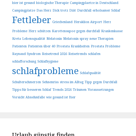
bier ist gesund
biologische Therapie
Campingplaetze in Deutschland
Campingplatze
Das Herz
Dick trotz Diät
Durchfall
erholsamer Schlaf
Fettleber
Griechenland
Heraklion Airport
Herz
Probleme
Herz schützen
Karottensupoe gegen durchfall
Krankenkasse
Kreta
Lebensqualität
Melatonin
Melatonin spray
neue Therapien
Patienten
Patienten über 40
Prostata Krankheiten
Prostata Probleme
Raynaud Syndrom
Reisetrend 2026
Reisetrends
schlafen
schlafforschung
Schlafhygiene
schlafprobleme
Schlafqualität
Schulterschmerzen
Sehnenriss
stress im Alltag
Tipp gegen Durchfall
Tipps für besseren Schlaf
Trends 2026
Träumen
Voraussetzungen
Vorsicht Abnehmfalle
wie gesund ist Bier
Urlaub günstig finden