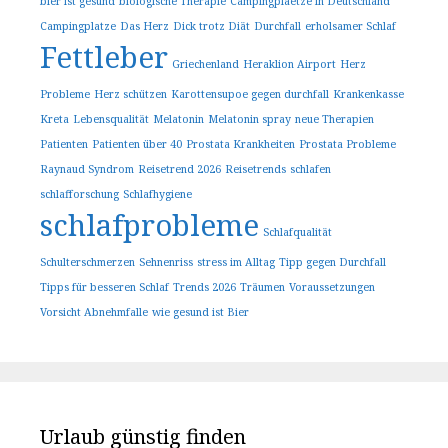
bier ist gesund
biologische Therapie
Campingplaetze in Deutschland
Campingplatze
Das Herz
Dick trotz Diät
Durchfall
erholsamer Schlaf
Fettleber
Griechenland
Heraklion Airport
Herz
Probleme
Herz schützen
Karottensupoe gegen durchfall
Krankenkasse
Kreta
Lebensqualität
Melatonin
Melatonin spray
neue Therapien
Patienten
Patienten über 40
Prostata Krankheiten
Prostata Probleme
Raynaud Syndrom
Reisetrend 2026
Reisetrends
schlafen
schlafforschung
Schlafhygiene
schlafprobleme
Schlafqualität
Schulterschmerzen
Sehnenriss
stress im Alltag
Tipp gegen Durchfall
Tipps für besseren Schlaf
Trends 2026
Träumen
Voraussetzungen
Vorsicht Abnehmfalle
wie gesund ist Bier
Urlaub günstig finden