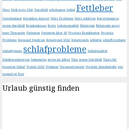
Fettleber
Herz
Dick trotz Diät
Durchfall
erholsamer Schlaf
Griechenland
Heraklion Airport
Herz Probleme
Herz schützen
Karottensupoe
gegen durchfall
Krankenkasse
Kreta
Lebensqualität
Melatonin
Melatonin spray
neue Therapien
Patienten
Patienten über 40
Prostata Krankheiten
Prostata
Probleme
Raynaud Syndrom
Reisetrend 2026
Reisetrends
schlafen
schlafforschung
schlafprobleme
Schlafhygiene
Schlafqualität
Schulterschmerzen
Sehnenriss
stress im Alltag
Tipp gegen Durchfall
Tipps für
besseren Schlaf
Trends 2026
Träumen
Voraussetzungen
Vorsicht Abnehmfalle
wie
gesund ist Bier
Urlaub günstig finden