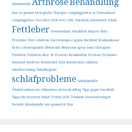
Arthrose
Behandlung
Abnehmfalle
bier ist gesund
biologische Therapie
Campingplaetze in Deutschland
Campingplatze
Das Herz
Dick trotz Diät
Durchfall
erholsamer Schlaf
Fettleber
Griechenland
Heraklion Airport
Herz
Probleme
Herz schützen
Karottensupoe gegen durchfall
Krankenkasse
Kreta
Lebensqualität
Melatonin
Melatonin spray
neue Therapien
Patienten
Patienten über 40
Prostata Krankheiten
Prostata Probleme
Raynaud Syndrom
Reisetrend 2026
Reisetrends
schlafen
schlafforschung
Schlafhygiene
schlafprobleme
Schlafqualität
Schulterschmerzen
Sehnenriss
stress im Alltag
Tipp gegen Durchfall
Tipps für besseren Schlaf
Trends 2026
Träumen
Voraussetzungen
Vorsicht Abnehmfalle
wie gesund ist Bier