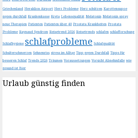
Griechenland
Heraklion Airport
Herz Probleme
Herz schützen
Karottensupoe
gegen durchfall
Krankenkasse
Kreta
Lebensqualität
Melatonin
Melatonin spray
neue Therapien
Patienten
Patienten über 40
Prostata Krankheiten
Prostata
Probleme
Raynaud Syndrom
Reisetrend 2026
Reisetrends
schlafen
schlafforschung
schlafprobleme
Schlafhygiene
Schlafqualität
Schulterschmerzen
Sehnenriss
stress im Alltag
Tipp gegen Durchfall
Tipps für
besseren Schlaf
Trends 2026
Träumen
Voraussetzungen
Vorsicht Abnehmfalle
wie
gesund ist Bier
Urlaub günstig finden