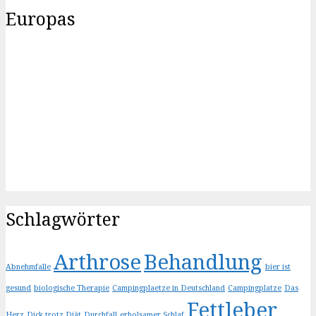
Europas
Schlagwörter
Arthrose
Behandlung
Abnehmfalle
bier ist
gesund
biologische Therapie
Campingplaetze in Deutschland
Campingplatze
Das
Fettleber
Herz
Dick trotz Diät
Durchfall
erholsamer Schlaf