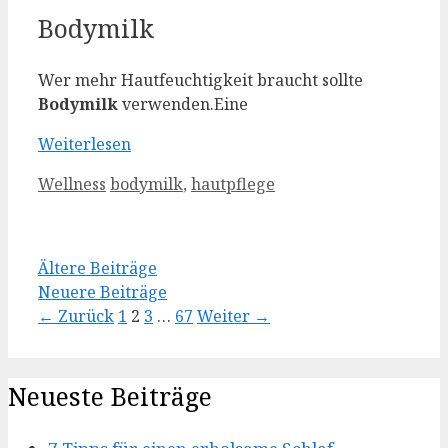
Bodymilk
Wer mehr Hautfeuchtigkeit braucht sollte
Bodymilk
verwenden.Eine
Weiterlesen
Kategorien
Schlagwörter
Wellness
bodymilk
,
hautpflege
Ältere Beiträge
Neuere Beiträge
Seite
Seite
Seite
Seite
←
Zurück
1
2
3
…
67
Weiter
→
Neueste Beiträge