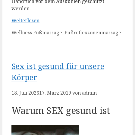
Handtuch vor dem Auskühlen geschützt
werden.
Weiterlesen
Kategorien
Schlagwörter
Wellness
Füßmassage
,
Fußreflexzonenmassage
Sex ist gesund für unsere
Körper
18. Juli 2026
17. März 2019
von
admin
Warum SEX gesund ist