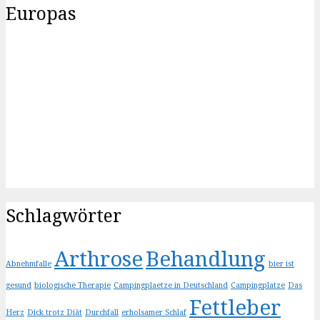
Europas
Schlagwörter
Arthrose
Behandlung
Abnehmfalle
bier ist
gesund
biologische Therapie
Campingplaetze in Deutschland
Campingplatze
Das
Fettleber
Herz
Dick trotz Diät
Durchfall
erholsamer Schlaf