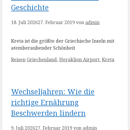
Geschichte
18. Juli 2026
27. Februar 2019
von
admin
Kreta ist die größte der Griechische Inseln mit
atemberaubender Schönheit
Kategorien
Schlagwörter
Reisen
Griechenland
,
Heraklion Airport
,
Kreta
Wechseljahren: Wie die
richtige Ernährung
Beschwerden lindern
9. Juli 2026
27. Februar 2019
von
admin