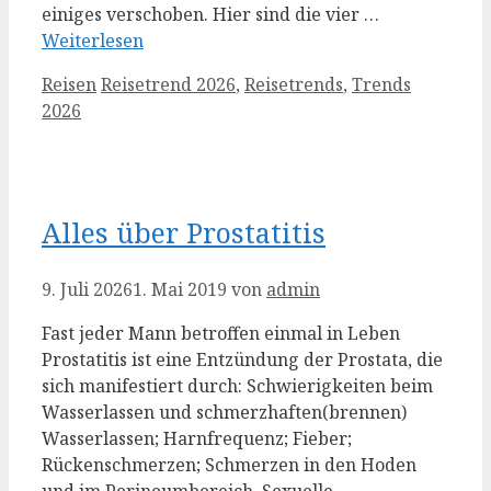
einiges verschoben. Hier sind die vier …
Weiterlesen
Kategorien
Schlagwörter
Reisen
Reisetrend 2026
,
Reisetrends
,
Trends
2026
Alles über Prostatitis
9. Juli 2026
1. Mai 2019
von
admin
Fast jeder Mann betroffen einmal in Leben
Prostatitis ist eine Entzündung der Prostata, die
sich manifestiert durch: Schwierigkeiten beim
Wasserlassen und schmerzhaften(brennen)
Wasserlassen; Harnfrequenz; Fieber;
Rückenschmerzen; Schmerzen in den Hoden
und im Perineumbereich. Sexuelle