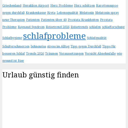
Griechenland
Heraklion Airport
Herz Probleme
Herz schützen
Karottensupoe
gegen durchfall
Krankenkasse
Kreta
Lebensqualität
Melatonin
Melatonin spray
neue Therapien
Patienten
Patienten über 40
Prostata Krankheiten
Prostata
Probleme
Raynaud Syndrom
Reisetrend 2026
Reisetrends
schlafen
schlafforschung
schlafprobleme
Schlafhygiene
Schlafqualität
Schulterschmerzen
Sehnenriss
stress im Alltag
Tipp gegen Durchfall
Tipps für
besseren Schlaf
Trends 2026
Träumen
Voraussetzungen
Vorsicht Abnehmfalle
wie
gesund ist Bier
Urlaub günstig finden