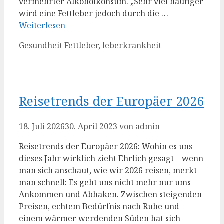
vermehrter Alkoholkonsum. „Sehr viel häufiger
wird eine Fettleber jedoch durch die …
Weiterlesen
Kategorien
Schlagwörter
Gesundheit
Fettleber
,
leberkrankheit
Reisetrends der Europäer 2026
18. Juli 2026
30. April 2023
von
admin
Reisetrends der Europäer 2026: Wohin es uns
dieses Jahr wirklich zieht Ehrlich gesagt – wenn
man sich anschaut, wie wir 2026 reisen, merkt
man schnell: Es geht uns nicht mehr nur ums
Ankommen und Abhaken. Zwischen steigenden
Preisen, echtem Bedürfnis nach Ruhe und
einem wärmer werdenden Süden hat sich